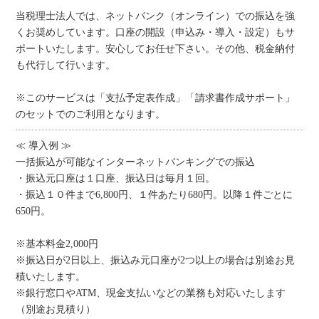
当税理士法人では、ネットバンク（オンライン）での振込を強
くお奨めしています。口座の開設（申込み・導入・設定）もサ
ポートいたします。安心してお任せ下さい。その他、税金納付
も代行して行います。
※このサービスは「支払予定表作成」「請求書作成サポート」
のセットでのご利用となります。
≪ 導入例 ≫
一括振込が可能なインターネットバンキングでの振込
・振込元口座は１口座、振込日は毎月１回。
・振込１０件まで6,800円、１件あたり680円。以降１件ごとに
650円。
※基本料金2,000円
※振込日が2日以上、振込み元口座が2つ以上の場合は別途お見
積いたします。
※銀行窓口やATM、現金支払いなどの業務も対応いたします
（別途お見積り）